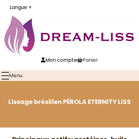
Langue
▼
Mon compte
Panier
Lissage brésilien PÉROLA ETERNITY LISS